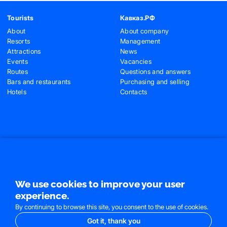
Tourists
Кавказ.РФ
About
About company
Resorts
Management
Attractions
News
Events
Vacancies
Routes
Questions and answers
Bars and restaurants
Purchasing and selling
Hotels
Contacts
Contacts
+7 (495) 775-91-22
+7 (495) 775-91-24
info@ncrc.ru
We use cookies to improve your user
experience.
By continuing to browse this site, you consent to the use of cookies.
Got it, thank you