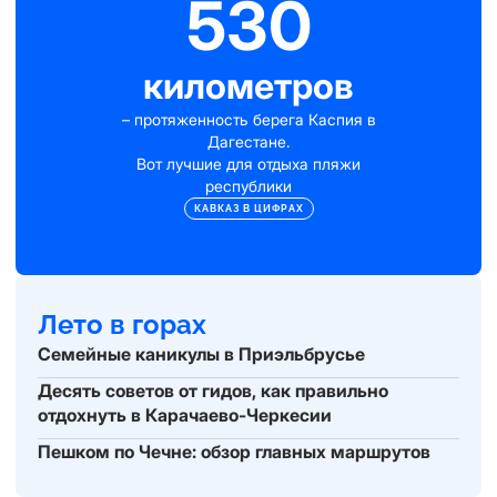
530
километров
– протяженность берега Каспия в
Дагестане.
Вот лучшие для отдыха пляжи
республики
КАВКАЗ В ЦИФРАХ
Лето в горах
Семейные каникулы в Приэльбрусье
Десять советов от гидов, как правильно
отдохнуть в Карачаево-Черкесии
Пешком по Чечне: обзор главных маршрутов