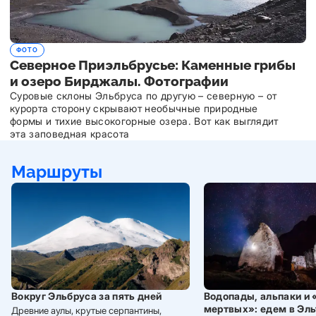
ФОТО
Северное Приэльбрусье: Каменные грибы
и озеро Бирджалы. Фотографии
Суровые склоны Эльбруса по другую – северную – от
курорта сторону скрывают необычные природные
формы и тихие высокогорные озера. Вот как выглядит
эта заповедная красота
Маршруты
Вокруг Эльбруса за пять дней
Водопады, альпаки и 
мертвых»: едем в Эл
Древние аулы, крутые серпантины,