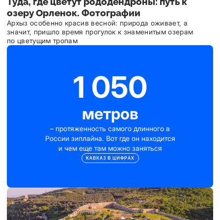
Туда, где цветут рододендроны: путь к
озеру Орленок. Фотографии
Архыз особенно красив весной: природа оживает, а
значит, пришло время прогулок к знаменитым озерам
по цветущим тропам
1 050
метров
– протяженность самого длинного в
России зиплайна. Вот где он находится
и чем еще там можно заняться
КАВКАЗ В ЦИФРАХ