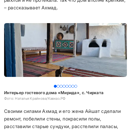
рыхлой и не протекала. Так что дом вполне крепкий,
– рассказывает Ахмад.
Интерьер гостевого дома «Мирида», с. Чирката
И
Фото: Наталья Крайнова/Кавказ.РФ
Фо
Своими силами Ахмад и его жена Айшат сделали
ремонт, побелили стены, покрасили полы,
расставили старые сундуки, расстелили паласы,