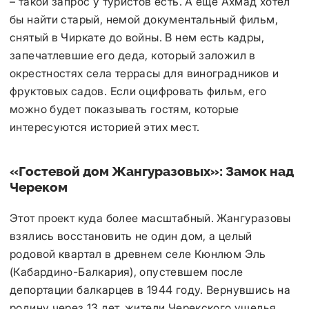
– такой запрос у туристов есть. А еще Ахмад хотел
бы найти старый, немой документальный фильм,
снятый в Чиркате до войны. В нем есть кадры,
запечатлевшие его деда, который заложил в
окрестностях села террасы для виноградников и
фруктовых садов. Если оцифровать фильм, его
можно будет показывать гостям, которые
интересуются историей этих мест.
«Гостевой дом Жангуразовых»: Замок над
Череком
Этот проект куда более масштабный. Жангуразовы
взялись восстановить не один дом, а целый
родовой квартал в древнем селе Кюнлюм Эль
(Кабардино-Балкария), опустевшем после
депортации балкарцев в 1944 году. Вернувшись на
родину через 13 лет, жители Черекского ущелья