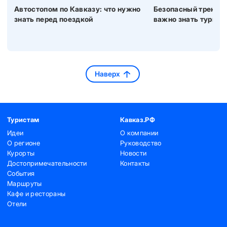
Автостопом по Кавказу: что нужно
Безопасный трекинг 
знать перед поездкой
важно знать турист
Наверх
Туристам
Кавказ.РФ
Идеи
О компании
О регионе
Руководство
Курорты
Новости
Достопримечательности
Контакты
События
Маршруты
Кафе и рестораны
Отели