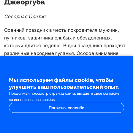
Джеоргуба
Северная Осетия
Осенний праздник в честь покровителя мужчин,
путников, защитника слабых и обездоленных,
который длится неделю. В дни праздника проходят
различные народные гулянья. Особое внимание
уделяется кулинарным традициям: осетинские
пироги, мясные блюда и другие местные
деликатесы занимают центральное место на
Мы используем файлы cookie, чтобы
праздничном столе. Это уникальная возможность
улучшить ваш пользовательский опыт.
погрузиться в осетинскую культуру и насладиться
Продолжая просмотр страниц сайта, вы даете свое согласие
искренним гостеприимством народа.
на использование cookies.
Понятно, спасибо
Праздник тыквы