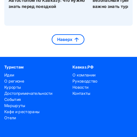
Автостопом по Кавказу: что нужно
Безопасный трекинг 
знать перед поездкой
важно знать турист
Наверх
Туристам
Кавказ.РФ
Идеи
О компании
О регионе
Руководство
Курорты
Новости
Достопримечательности
Контакты
События
Маршруты
Кафе и рестораны
Отели