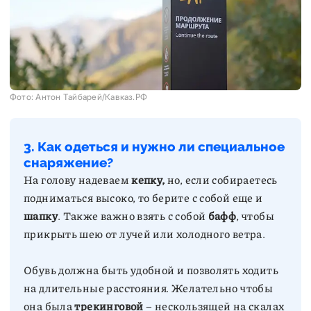
Фото: Антон Тайбарей/Кавказ.РФ
3. Как одеться и нужно ли специальное
снаряжение?
На голову надеваем
кепку,
но, если собираетесь
подниматься высоко, то берите с собой еще и
шапку
. Также важно взять с собой
бафф
, чтобы
Обувь должна быть удобной и позволять ходить
на длительные расстояния. Желательно чтобы
она была
трекинговой
– нескользящей на скалах