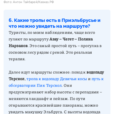
Фото: Антон Тайбарей/Кавказ.РФ
Фо
6. Какие тропы есть в Приэльбрусье и
что можно увидеть на маршруте?
Туристы, по моим наблюдениям, чаще всего
гуляют по маршруту
Азау – Чегет – Поляна
Нарзанов
. Это самый простой путь – прогулка в
сосновом лесу рядом с рекой. Это реальная
Далее идут маршруты сложнее: поход к
водопаду
Терскол
,
тропа к водопаду Девичьи косы
и
путь к
обсерватории Пик Терскол
. Они
предусматривают набор высоты с перепадами –
меняются ландшафт и пейзаж. По пути
открываются красивейшие панорамы, можно
увидеть макушку Эльбруса. С высоты водопада