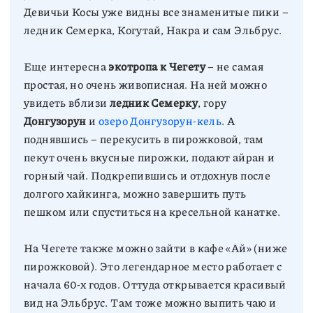
Девичьи Косы уже видны все знаменитые пики –
ледник Семерка, Когутай, Накра и сам Эльбрус.
Еще интересна
экотропа к Чегету
– не самая
простая, но очень живописная. На ней можно
увидеть вблизи
ледник Семерку
, гору
Донгузорун
и
озеро Донгузорун-кель
. А
поднявшись – перекусить в пирожковой, там
пекут очень вкусные пирожки, подают айран и
горный чай. Подкрепившись и отдохнув после
долгого хайкинга, можно завершить путь
пешком или спуститься на кресельной канатке.
На Чегете также можно зайти в кафе «Ай» (ниже
пирожковой). Это легендарное место работает с
начала 60-х годов. Оттуда открывается красивый
вид на Эльбрус. Там тоже можно выпить чаю и