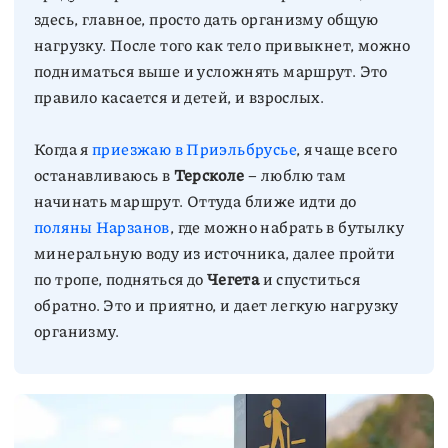
здесь, главное, просто дать организму общую
нагрузку. После того как тело привыкнет, можно
подниматься выше и усложнять маршрут. Это
Когда я
приезжаю в Приэльбрусье
, я чаще всего
останавливаюсь в
Терсколе
– люблю там
начинать маршрут. Оттуда ближе идти до
поляны Нарзанов
, где можно набрать в бутылку
минеральную воду из источника, далее пройти
по тропе, подняться до
Чегета
и спуститься
обратно. Это и приятно, и дает легкую нагрузку
организму.