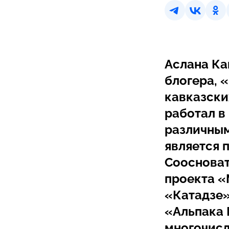
Аслана Ка
блогера, 
кавказски
работал в
различным
является 
Соосноват
проекта «
«Катадзе»
«Альпака 
многочисл