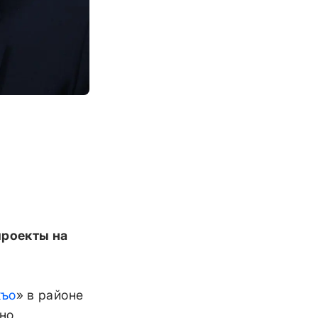
проекты на
хъо
» в районе
но