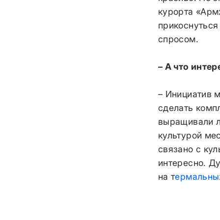
курорта «Армх
прикоснуться 
спросом.
– А что инте
– Инициатив 
сделать комп
выращивали л
культурой мес
связано с кул
интересно. Д
на т
ермальны