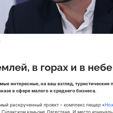
v
млей, в горах и в небе
амые интересные, на ваш взгляд, туристические 
казе в сфере малого и среднего бизнеса.
амый раскрученный проект – комплекс пещер «
Но
 Сулакском каньоне Дагестана. И место изначаль