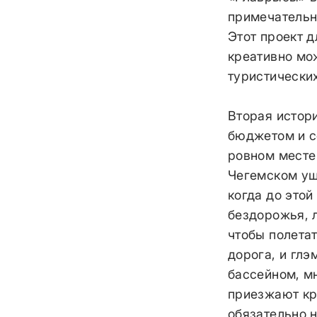
примечательн
Этот проект д
креативно мо
туристически
Вторая истор
бюджетом и с
ровном месте
Чегемском ущ
когда до этой
бездорожья, 
чтобы полетат
дорога, и глэ
бассейном, м
приезжают кру
обязательно н