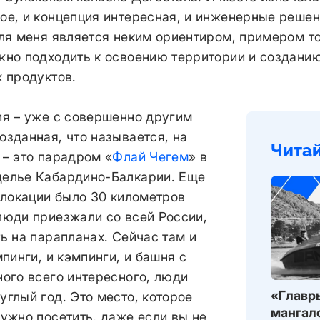
ое, и концепция интересная, и инженерные решен
ля меня является неким ориентиром, примером то
жно подходить к освоению территории и создани
х продуктов.
ия – уже с совершенно другим
озданная, что называется, на
Чита
 – это парадром «
Флай Чегем
» в
елье Кабардино-Балкарии. Еще
 локации было 30 километров
люди приезжали со всей России,
ь на парапланах. Сейчас там и
мпинги, и кэмпинги, и башня с
ного всего интересного, люди
«Главры
глый год. Это место, которое
мангал
ужно посетить, даже если вы не