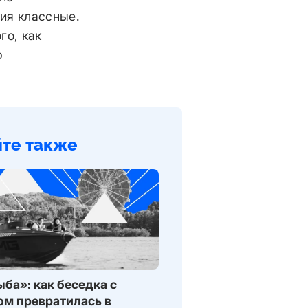
ия классные.
го, как
ю
йте также
ба»: как беседка с
ом превратилась в