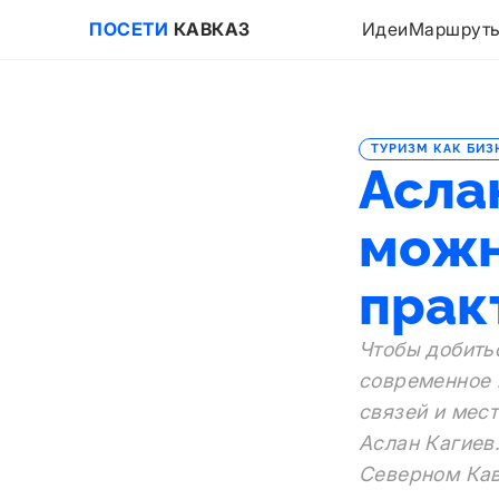
ПОСЕТИ
КАВКАЗ
Идеи
Маршрут
ТУРИЗМ КАК БИЗ
Асла
можн
прак
Чтобы добить
современное 
связей и мес
Аслан Кагиев.
Северном Ка