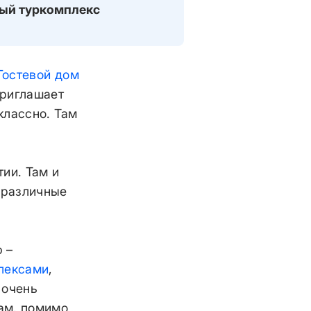
ый туркомплекс
Гостевой дом
приглашает
классно. Там
ии. Там и
и различные
 –
лексами
,
 очень
там, помимо