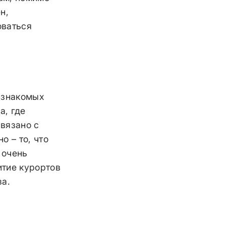
н,
оваться
 знакомых
а, где
вязано с
о – то, что
 очень
итие курортов
за.