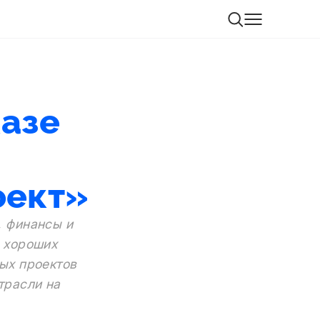
казе
оект»
, финансы и
, хороших
ных проектов
трасли на