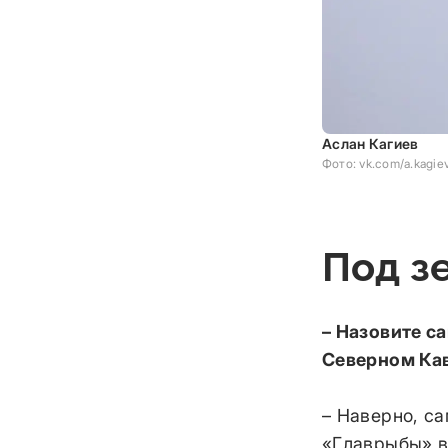
Аслан Кагиев
Фото: vk.com/a.kagie
Под зе
– Назовите с
Северном Кав
– Наверно, с
«Главрыбы» в