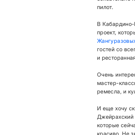
пилот.
В Кабардино-
проект, котор
Жангуразовы
гостей со все
и ресторанная
Очень интере
мастер-клас
ремесла, и ку
И еще хочу ск
Джейрахский 
которые сейч
красиво. Не з