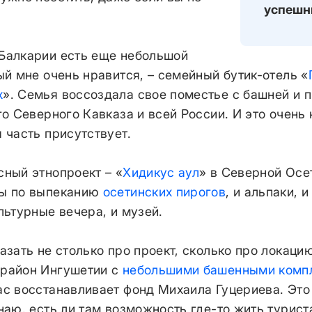
успешн
Балкарии есть еще небольшой
ый мне очень нравится, – семейный бутик-отель «
х
». Семья воссоздала свое поместье с башней и 
го Северного Кавказа и всей России. И это очень 
 часть присутствует.
сный этнопроект – «
Хидикус аул
» в Северной Осет
сы по выпеканию
осетинских пирогов
, и альпаки, 
льтурные вечера, и музей.
азать не столько про проект, сколько про локацию
район Ингушетии с
небольшими башенными комп
ас восстанавливает фонд Михаила Гуцериева. Это
наю, есть ли там возможность где-то жить турис