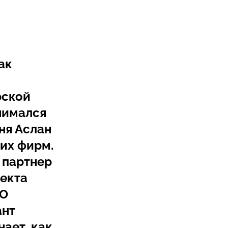
ак
рской
нимался
ня Аслан
их фирм.
 партнер
екта
ОО
ант
ает, как