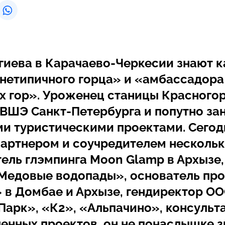
гиева в Карачаево-Черкесии знают к
«нетипичного горца» и «амбассадора
х гор». Уроженец станицы Красного
 ВШЭ Санкт-Петербурга и попутно за
и туристическими проектами. Сегод
партнером и соучредителем нескольк
ель глэмпинга Moon Glamp в Архызе,
Медовые водопады», основатель про
 в Домбае и Архызе, гендиректор О
Парк», «К2», «Альпачино», консульт
енных проектов, он не понаслышке зн