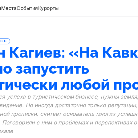
ы
Места
События
Курорты
НЕС
н Кагиев: «На Кав
о запустить
тически любой пр
ся успеха в туристическом бизнесе, нужны земля
видение. Но иногда достаточно только репутации
тной прописки, считает основатель многих успеш
 Поговорили с ним о проблемах и перспективах о
вказе