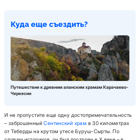
Куда еще съездить?
Путешествие к древним аланским храмам Карачаево-
Черкесии
И не пропустите еще одну достопримечательность
– заброшенный
Сентинский храм
в 30 километрах
от Теберды на крутом утесе Буруш-Сырты. По
словам историков, он был построен в X веке – в