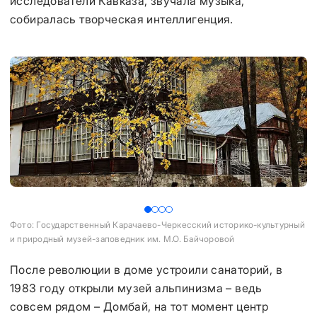
исследователи Кавказа, звучала музыка,
собиралась творческая интеллигенция.
Фото: Государственный Карачаево-Черкесский историко-культурный
Фо
и природный музей-заповедник им. М.О. Байчоровой
После революции в доме устроили санаторий, в
1983 году открыли музей альпинизма – ведь
совсем рядом – Домбай, на тот момент центр