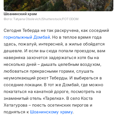
Шоанинский храм
Фото: Tatyana Obolevich/Shutterstock/FOTODOM
Сегодня Теберда не так раскручена, как соседний
горнолыжный Домбай
. Но в теплое время года
здесь, пожалуй, интересней, а жилье обойдется
дешевле. И если вы сюда попали проездом, вам
наверняка захочется задержаться хотя бы на
несколько дней – дышать целебным воздухом,
любоваться прекрасными горами, слушать
неумолкающий рокот Теберды. И выбираться в
соседние локации. В тот же Домбай, где можно
покататься на канатной дороге, посмотреть на
знаменитый отель «Тарелка». В село Коста
Хетагурова – поесть осетинских пирогов и
подняться к
Шоанинскому храму
.