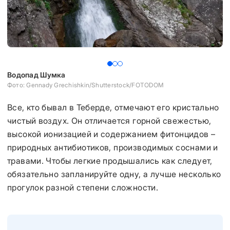
Водопад Шумка
Р
Фото: Gennady Grechishkin/Shutterstock/FOTODOM
Фо
Все, кто бывал в Теберде, отмечают его кристально
чистый воздух. Он отличается горной свежестью,
высокой ионизацией и содержанием фитонцидов –
природных антибиотиков, производимых соснами и
травами. Чтобы легкие продышались как следует,
обязательно запланируйте одну, а лучше несколько
прогулок разной степени сложности.