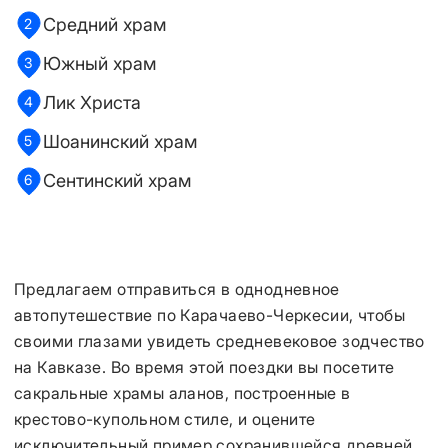
Средний храм
2
Южный храм
3
Лик Христа
4
Шоанинский храм
5
Сентинский храм
6
Предлагаем отправиться в однодневное
автопутешествие по Карачаево-Черкесии, чтобы
своими глазами увидеть средневековое зодчество
на Кавказе. Во время этой поездки вы посетите
сакральные храмы аланов, построенные в
крестово-купольном стиле, и оцените
исключительный пример сохранившейся древней