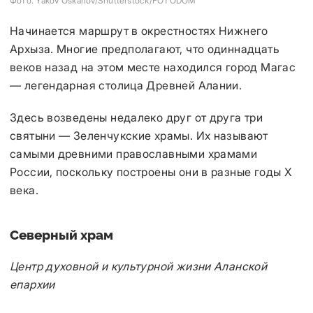
Фото: Yakov Oskanov/Shutterstock/FOTODOM
Фо
Начинается маршрут в окрестностях Нижнего
Архыза. Многие предполагают, что одиннадцать
веков назад на этом месте находился город Магас
— легендарная столица Древней Алании.
Здесь возведены недалеко друг от друга три
святыни — Зеленчукские храмы. Их называют
самыми древними православными храмами
России, поскольку построены они в разные годы X
века.
Северный храм
Центр духовной и культурной жизни Аланской
епархии