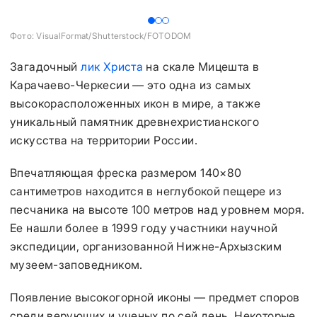
Фото: VisualFormat/Shutterstock/FOTODOM
Фо
Загадочный
лик Христа
на скале Мицешта в
Карачаево-Черкесии — это одна из самых
высокорасположенных икон в мире, а также
уникальный памятник древнехристианского
искусства на территории России.
Впечатляющая фреска размером 140×80
сантиметров находится в неглубокой пещере из
песчаника на высоте 100 метров над уровнем моря.
Ее нашли более в 1999 году участники научной
экспедиции, организованной Нижне-Архызским
музеем-заповедником.
Появление высокогорной иконы — предмет споров
среди верующих и ученых по сей день. Некоторые