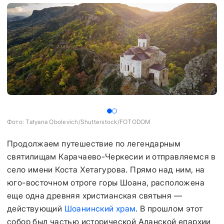
Фото: Tatyana Obolevich/Shutterstock/FOTODOM
Фо
Продолжаем путешествие по легендарным
святилищам Карачаево-Черкесии и отправляемся в
село имени Коста Хетагурова. Прямо над ним, на
юго-восточном отроге горы Шоана, расположена
еще одна древняя христианская святыня —
действующий
Шоанинский храм
. В прошлом этот
собор был частью исторической Аланской епархии