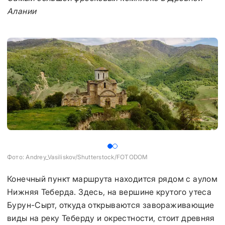
Алании
Фото: Andrey_Vasiliskov/Shutterstock/FOTODOM
Фо
Конечный пункт маршрута находится рядом с аулом
Нижняя Теберда. Здесь, на вершине крутого утеса
Бурун-Сырт, откуда открываются завораживающие
виды на реку Теберду и окрестности, стоит древняя