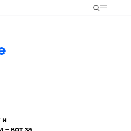
е
 и
 – вот за