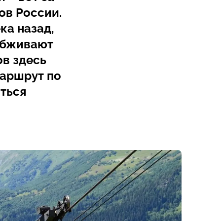
ов России.
ка назад,
обживают
ов здесь
маршрут по
иться