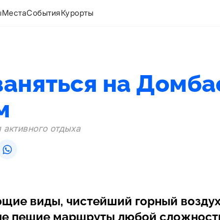
ы
Места
События
Курорты
заняться на Домба
м
 активного отдыха
щие виды, чистейший горный воздух
е пешие маршруты любой сложности