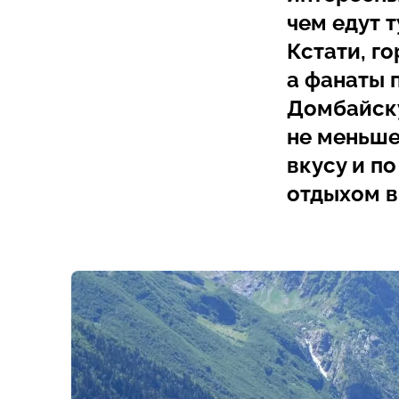
чем едут 
Кстати, г
а фанаты 
Домбайску
не меньше
вкусу и п
отдыхом в