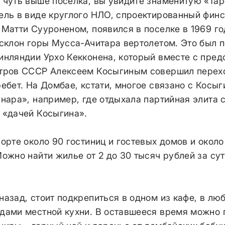
 чуть выше поселка, вы увидите знаменитую «Тар
ель в виде круглого НЛО, спроектированный фин
Матти Сууроненом, появился в поселке в 1969 го
 склон горы Мусса-Ачитара вертолетом. Это был 
инляндии Урхо Кекконена, который вместе с пре
тров СССР Алексеем Косыгиным совершил перех
ебет. На Домбае, кстати, многое связано с Косы
нара», например, где отдыхала партийная элита с
 «дачей Косыгина».
орте около 90 гостиниц и гостевых домов и около
ожно найти жилье от 2 до 30 тысяч рублей за сут
азад, стоит подкрепиться в одном из кафе, в лю
дами местной кухни. В оставшееся время можно 