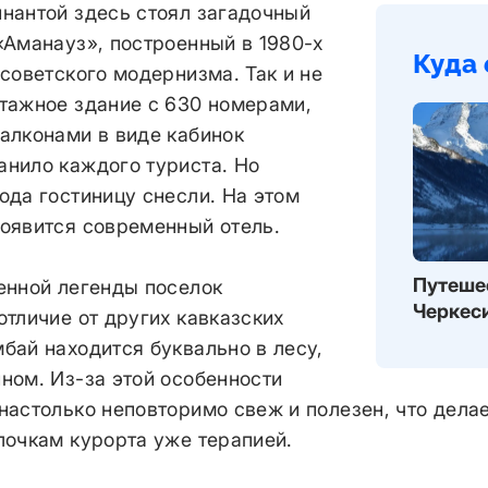
инантой здесь стоял загадочный
«Аманауз», построенный в 1980-х
Куда 
 советского модернизма. Так и не
этажное здание с 630 номерами,
балконами в виде кабинок
анило каждого туриста. Но
ода гостиницу снесли. На этом
появится современный отель.
Путеше
сенной легенды поселок
Черкес
отличие от других кавказских
бай находится буквально в лесу,
ном. Из-за этой особенности
настолько неповторимо свеж и полезен, что дела
лочкам курорта уже терапией.