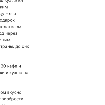
елку». Этот
ским
ду – его
подарок
дседателем
од через
гиным.
траны, до сих
 30 кафе и
ки и кухню на
бом вкусно
приобрести