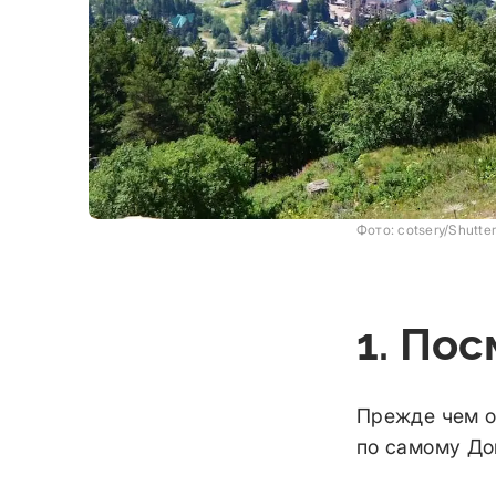
Фото: cotsery/Shutt
1. По
Прежде чем о
по самому До