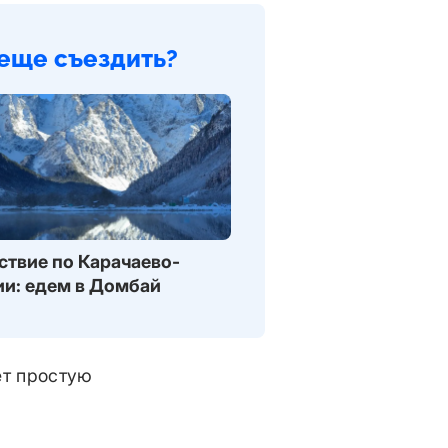
еще съездить?
ствие по Карачаево-
ии: едем в Домбай
ет простую