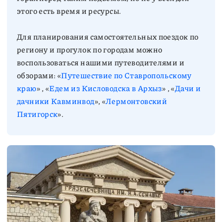
этого есть время и ресурсы.
Для планирования самостоятельных поездок по
региону и прогулок по городам можно
воспользоваться нашими путеводителями и
обзорами: «
Путешествие по Ставропольскому
краю
» , «
Едем из Кисловодска в Архыз
» , «
Дачи и
дачники Кавминвод
», «
Лермонтовский
Пятигорск
».