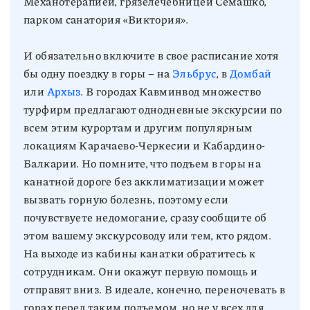
Механотерапией, грязелечебницей Семашко,
парком санатория «Виктория».
И обязательно включите в свое расписание хотя
бы одну поездку в горы – на
Эльбрус
, в
Домбай
или
Архыз
. В городах Кавминвод множество
турфирм предлагают однодневные экскурсии по
всем этим курортам и другим популярным
локациям Карачаево-Черкесии и Кабардино-
Балкарии. Но помните, что подъем в горы на
канатной дороге без акклиматизации может
вызвать горную болезнь, поэтому если
почувствуете недомогание, сразу сообщите об
этом вашему экскурсоводу или тем, кто рядом.
На выходе из кабины канатки обратитесь к
сотрудникам. Они окажут первую помощь и
отправят вниз. В идеале, конечно, переночевать в
горах перед таким подъемом, но не у всех для