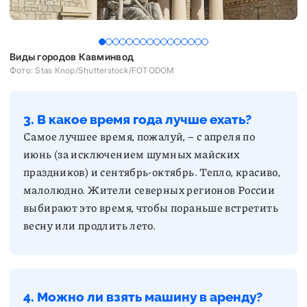
Виды городов Кавминвод
В
Фото: Stas Knop/Shutterstock/FOTODOM
Фо
3. В какое время года лучше ехать?
Самое лучшее время, пожалуй, – с апреля по
июнь (за исключением шумных майских
праздников) и сентябрь-октябрь. Тепло, красиво,
малолюдно. Жители северных регионов России
выбирают это время, чтобы пораньше встретить
весну или продлить лето.
4. Можно ли взять машину в аренду?