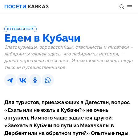
ПОСЕТИ
КАВКАЗ
ПУТЕВОДИТЕЛЬ
Едем в Кубачи
Златокузнецы, зороастрийцы, сталинисты и писатели –
лабиринты улочек здесь, что лабиринты истории, –
давно переплели все и всех. И тем сильнее манят сюда
тысячи путешественников
Для туристов, приезжающих в Дагестан, вопрос
«Ехать или не ехать в Кубачи?» не очень
актуален. Намного чаще задается другой:
«Заехать в Кубачи по пути из Махачкалы в
Дербент или на обратном пути?» Опытные гиды,