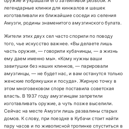
оружие и украшали его затейливой резьбой. А
легендарные клинки для кинжалов и шашек
изготавливали их ближайшие соседи из селения
Амузги, родины знаменитого амузгинского булата.
Жители этих двух сел часто спорили по поводу
того, чье искусство важнее. «Вы делаете лишь
часть оружия, — говорили кубачинцы, — а жизнь
ему даем именно мы». «Кому нужны ваши
завитушки без наших клинков, — парировали
амузгинцы, — не будет нас, и вам останутся только
женские побрякушки и посуда». Жирную точку в
этом многовековом споре поставила советская
власть. В 1937 году амузгинцам запретили
изготавливать оружие, а чуть позже выселили.
Сейчас на месте Амузги лишь развалины старых
домов. К слову, при поездке в Кубачи стоит найти
пару часов и по живописной тропинке спуститься в