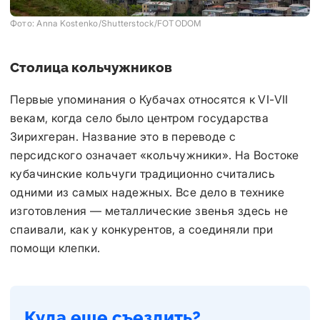
Фото: Anna Kostenko/Shutterstock/FOTODOM
Столица кольчужников
Первые упоминания о Кубачах относятся к VI-VII
векам, когда село было центром государства
Зирихгеран. Название это в переводе с
персидского означает «кольчужники». На Востоке
кубачинские кольчуги традиционно считались
одними из самых надежных. Все дело в технике
изготовления — металлические звенья здесь не
спаивали, как у конкурентов, а соединяли при
помощи клепки.
Куда еще съездить?