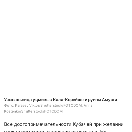
Усыпальница уцмиев в Кала-Корейше и руины Амузги
Фото: Karasev Viktor/Shutterstock/FOTODOM; Anna
Kostenko/Shutterstock/FOTODOM
Все достопримечательности Кубачей при желании
можно осмотреть в течение одного дня. Но,