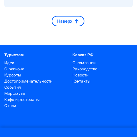
Наверх
Туристам
Кавказ.РФ
Идеи
О компании
О регионе
Руководство
Курорты
Новости
Достопримечательности
Контакты
События
Маршруты
Кафе и рестораны
Отели
Контакты