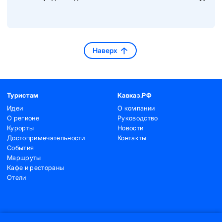
Наверх
Туристам
Кавказ.РФ
Идеи
О компании
О регионе
Руководство
Курорты
Новости
Достопримечательности
Контакты
События
Маршруты
Кафе и рестораны
Отели