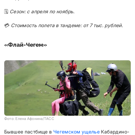
🗓️
Сезон: с апреля по ноябрь.
💳
Стоимость полета в тандеме: от 7 тыс. рублей.
«Флай-Чегем»
Фото: Елена Афонина/ТАСС
Бывшее пастбище в
Чегемском ущелье
Кабардино-