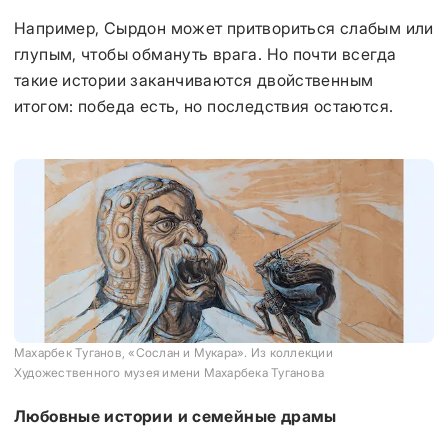
Например, Сырдон может притвориться слабым или
глупым, чтобы обмануть врага. Но почти всегда
такие истории заканчиваются двойственным
итогом: победа есть, но последствия остаются.
Махарбек Туганов, «Сослан и Мукара». Из коллекции
Художественного музея имени Махарбека Туганова
Любовные истории и семейные драмы