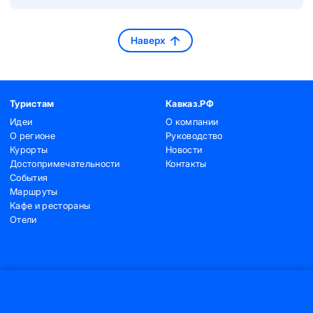
Наверх
Туристам
Кавказ.РФ
Идеи
О компании
О регионе
Руководство
Курорты
Новости
Достопримечательности
Контакты
События
Маршруты
Кафе и рестораны
Отели
Контакты
+7 (495) 775-91-22