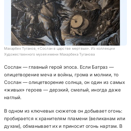
Махарбек Туганов, «Сослан в царстве мертвых». Из коллекции
Художественного музея имени Махарбека Туганова
Сослан — главный герой эпоса. Если Батраз —
олицетворение меча и войны, грома и молнии, то
Сослан — олицетворение солнца, он один из самых
«живых» героев — дерзкий, смелый, иногда даже
наглый.
В одном из ключевых сюжетов он добывает огонь:
пробирается к хранителям пламени (великанам или
духам), обманывает их и приносит огонь нартам. В