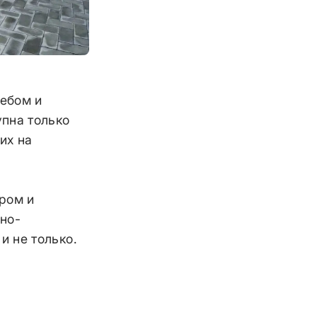
ебом и
упна только
их на
бром и
но-
и не только.