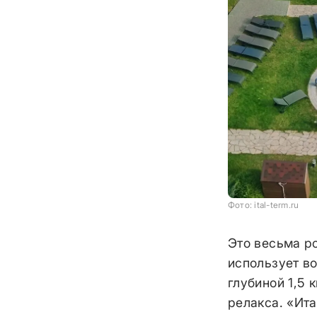
Фото: ital-term.ru
Это весьма р
использует в
глубиной 1,5 
релакса. «Ит