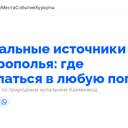
ы
Места
События
Курорты
альные источники
рополья: где
паться в любую по
 по природным купальням Кавминвод