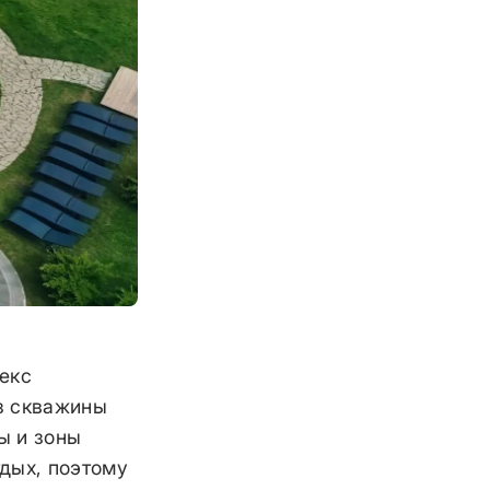
екс
з скважины
ы и зоны
дых, поэтому