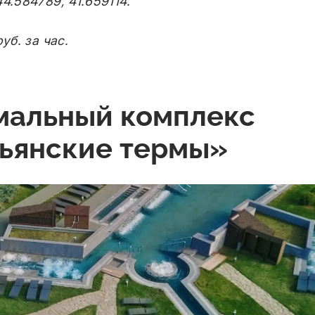
4.584789, 41.659114.
уб. за час.
рмальный комплекс
ьянские термы»