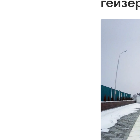
гейзе