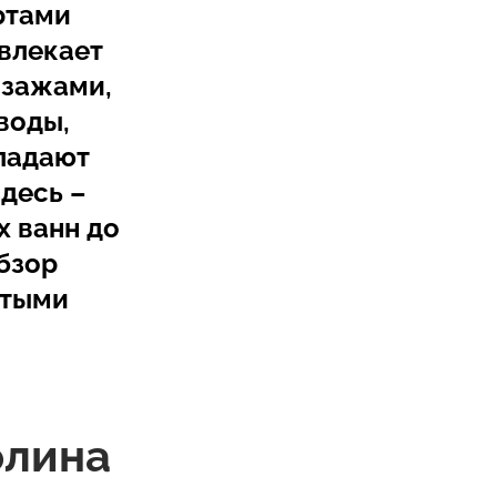
ртами
влекает
йзажами,
воды,
ладают
десь –
х ванн до
бзор
ытыми
олина