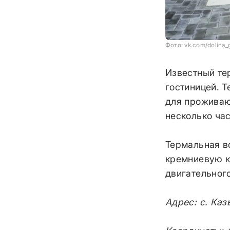
Фото: vk.com/dolina_
Известный те
гостиницей. Т
для проживаю
несколько час
Термальная во
кремниевую к
двигательного
Адрес: с. Каз