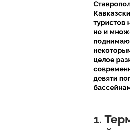
Ставропол
Кавказски
туристов 
но и множ
поднимающ
некоторым
целое раз
современн
девяти по
бассейнам
1. Те