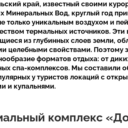
ьский край, известный своими куро
х Минеральных Вод, круглый год при
не только уникальным воздухом и пе
еством термальных источников. Эти 
иеся из глубинных слоев земли, об
и целебными свойствами. Поэтому з
нообразие форматов отдыха: от дики
ых спа-комплексов. Мы составили о
пулярных у туристов локаций с откр
и и купальнями.
рмальный комплекс «Д