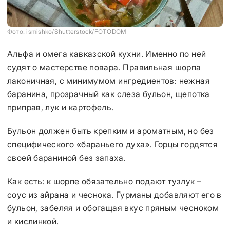
Фото: ismishko/Shutterstock/FOTODOM
Альфа и омега кавказской кухни. Именно по ней
судят о мастерстве повара. Правильная шорпа
лаконичная, с минимумом ингредиентов: нежная
баранина, прозрачный как слеза бульон, щепотка
приправ, лук и картофель.
Бульон должен быть крепким и ароматным, но без
специфического «бараньего духа». Горцы гордятся
своей бараниной без запаха.
Как есть: к шорпе обязательно подают тузлук –
соус из айрана и чеснока. Гурманы добавляют его в
бульон, забеляя и обогащая вкус пряным чесноком
и кислинкой.