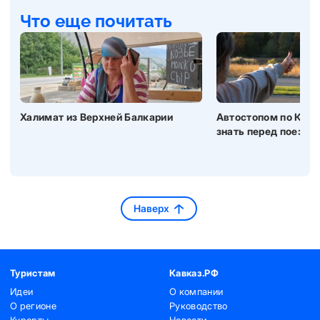
Что еще почитать
Халимат из Верхней Балкарии
Автостопом по Кавк
знать перед поездк
Наверх
Туристам
Кавказ.РФ
Идеи
О компании
О регионе
Руководство