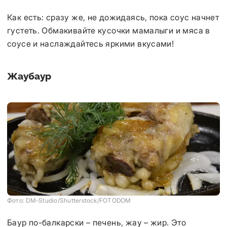
Как есть: сразу же, не дожидаясь, пока соус начнет
густеть. Обмакивайте кусочки мамалыги и мяса в
соусе и наслаждайтесь яркими вкусами!
Жаубаур
Фото: DM-Studio/Shutterstock/FOTODOM
Баур по-балкарски – печень, жау – жир. Это