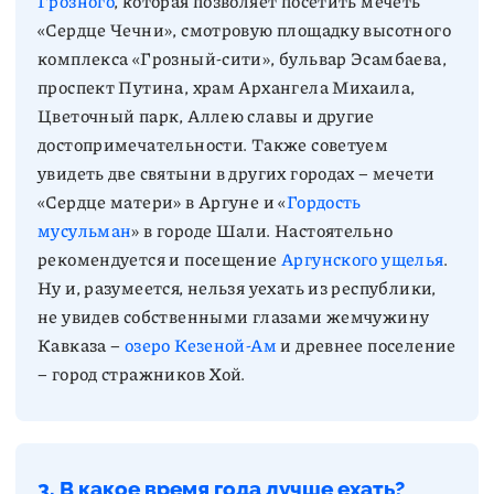
Грозного
, которая позволяет посетить мечеть
«Сердце Чечни», смотровую площадку высотного
комплекса «Грозный-сити», бульвар Эсамбаева,
проспект Путина, храм Архангела Михаила,
Цветочный парк, Аллею славы и другие
достопримечательности. Также советуем
увидеть две святыни в других городах – мечети
«Сердце матери» в Аргуне и «
Гордость
мусульман
» в городе Шали. Настоятельно
рекомендуется и посещение
Аргунского ущелья
.
Ну и, разумеется, нельзя уехать из республики,
не увидев собственными глазами жемчужину
Кавказа –
озеро Кезеной-Ам
и древнее поселение
– город стражников Хой.
3. В какое время года лучше ехать?