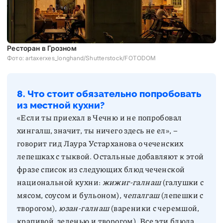
Ресторан в Грозном
Фото: artaxerxes_longhand/Shutterstock/FOTODOM
8. Что стоит обязательно попробовать
из местной кухни?
«Если ты приехал в Чечню и не попробовал
хингалш, значит, ты ничего здесь не ел», –
говорит гид Лаура Устарханова о чеченских
лепешках с тыквой. Остальные добавляют к этой
фразе список из следующих блюд чеченской
национальной кухни:
жижиг-галнаш
(галушки с
мясом, соусом и бульоном),
чепалгаш
(лепешки с
творогом),
юзан-галнаш
(вареники с черемшой,
крапивой, зеленью и творогом). Все эти блюда