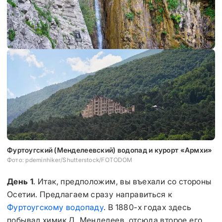
Фуртоугский (Менделеевский) водопад и курорт «Армхи»
Фото: pdeminhiker/Shutterstock/FOTODOM
День 1
. Итак, предположим, вы въехали со стороны
Осетии. Предлагаем сразу направиться к
Фуртоугскому водопаду
. В 1880-х годах здесь
побывал химик Д. Менделеев, отсюда второе его