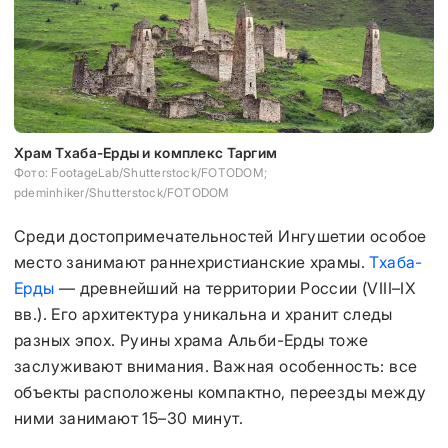
Храм Тхаба-Ерды и комплекс Таргим
Фото: FootageLab/Shutterstock/FOTODOM;
pdeminhiker/Shutterstock/FOTODOM
Среди достопримечательностей Ингушетии особое
место занимают раннехристианские храмы.
Тхаба-
Ерды
— древнейший на территории России (VIII–IX
вв.). Его архитектура уникальна и хранит следы
разных эпох. Руины храма Альби-Ерды тоже
заслуживают внимания. Важная особенность: все
объекты расположены компактно, переезды между
ними занимают 15–30 минут.