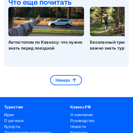
Что еще почитать
Автостопом по Кавказу: что нужно
Безопасный трекинг 
знать перед поездкой
важно знать турист
Наверх
Туристам
Кавказ.РФ
Идеи
О компании
О регионе
Руководство
Курорты
Новости
Достопримечательности
Контакты